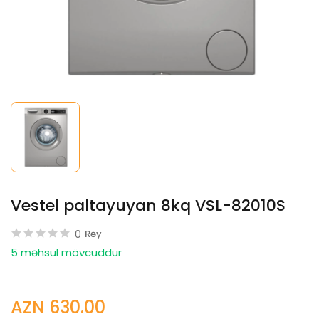
Vestel paltayuyan 8kq VSL-82010S
0
Rəy
5 məhsul mövcuddur
AZN 630.00