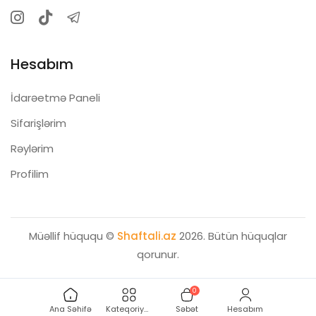
YUMA ZAMANI SU SƏRFİYYATI
– 48 lt
YÜKLƏMƏ NÖVÜ
– FRONTAL
İSTEHSALÇI
– HOFFMANN
UŞAQ KİLİDİ
– VAR
Hesabım
İdarəetmə Paneli
Sifarişlərim
Rəylərim
Profilim
Müəllif hüququ ©
Shaftali.az
2026. Bütün hüquqlar
qorunur.
0
Ana Səhifə
Kateqoriyalar
Səbət
Hesabım