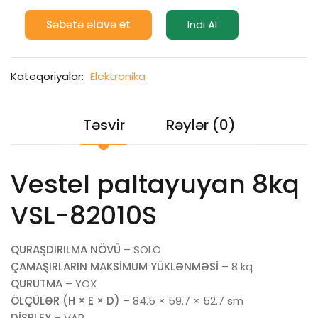
Səbətə əlavə et
Indi Al
Kateqoriyalar:
Elektronika
Təsvir
Rəylər (0)
Vestel paltayuyan 8kq
VSL-82010S
QURAŞDIRILMA NÖVÜ
– SOLO
ÇAMAŞIRLARIN MAKSİMUM YÜKLƏNMƏSİ
– 8 kq
QURUTMA
– YOX
ÖLÇÜLƏR (H × E × D)
– 84.5 × 59.7 × 52.7 sm
DİSPLEY
– VAR