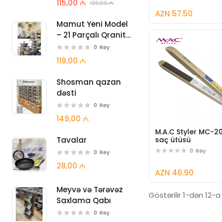
115,00 ₼
139,00 ₼
AZN 57.50
Mamut Yeni Model
– 21 Parçalı Qranit
Qazan Seti
0
Rəy
119,00 ₼
Shosman qazan
dəsti
0
Rəy
149,00 ₼
M.A.C Styler MC-2
saç ütüsü
Tavalar
0
Rəy
0
Rəy
28,00 ₼
AZN 46.90
Meyvə və Tərəvəz
Göstərilir 1-dən 12-a
Saxlama Qabı
0
Rəy