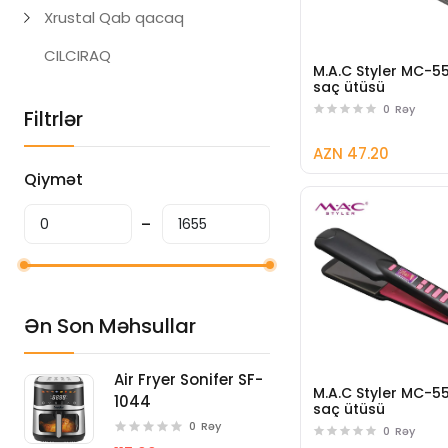
Xrustal Qab qacaq
CILCIRAQ
M.A.C Styler MC-5
saç ütüsü
0
Rəy
Filtrlər
AZN 47.20
Qiymət
Ən Son Məhsullar
Air Fryer Sonifer SF-
M.A.C Styler MC-5
1044
saç ütüsü
0
Rəy
0
Rəy