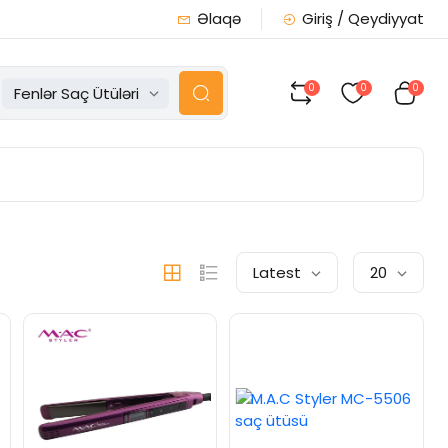
Əlaqə
Giriş / Qeydiyyat
0
0
0
Fenlər Saç Ütüləri
Latest
20