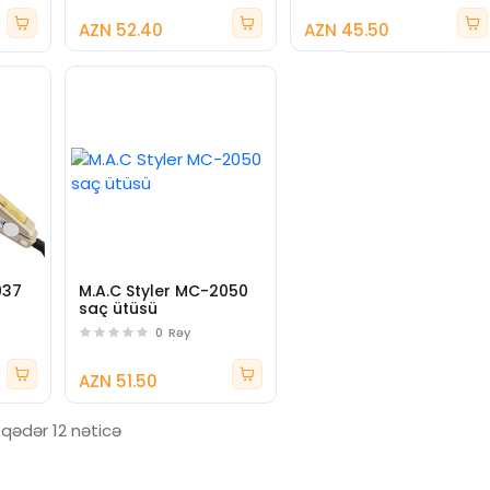
AZN 52.40
AZN 45.50
037
M.A.C Styler MC-2050
saç ütüsü
0
Rəy
AZN 51.50
 qədər 12 nəticə