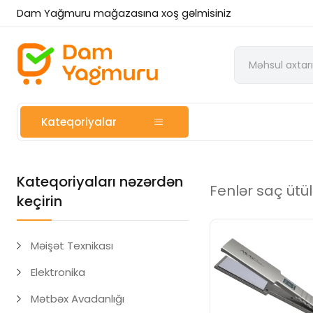
Dam Yağmuru mağazasına xoş gəlmisiniz
Kateqoriyalar
Kateqoriyaları nəzərdən
Fenlər saç ütül
keçirin
Məişət Texnikası
Elektronika
Mətbəx Avadanlığı