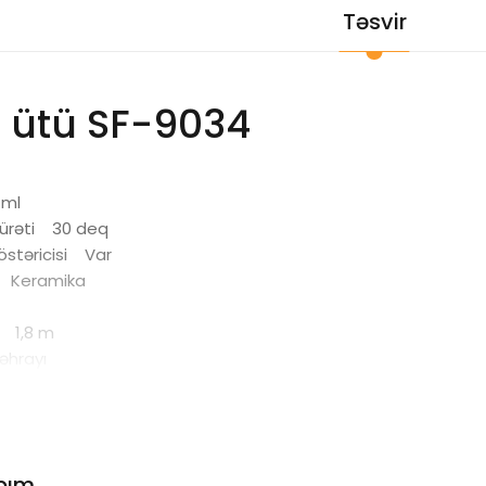
Təsvir
r ütü SF-9034
 ml
sürəti 30 deq
göstəricisi Var
lı Keramika
u 1,8 m
əhrayı
bım