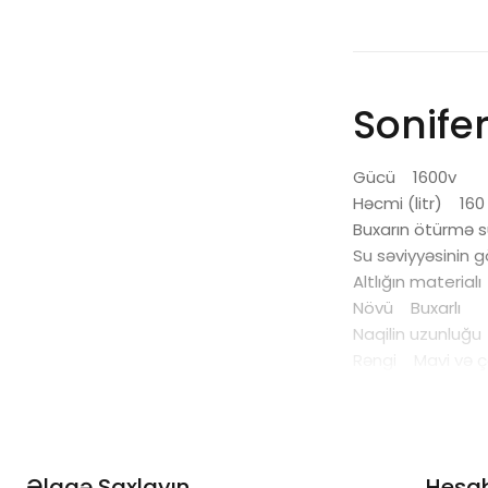
Sonife
Gücü 1600v
Həcmi (litr) 160
Buxarın ötürmə 
Su səviyyəsinin 
Altlığın materia
Növü Buxarlı
Naqilin uzunluğ
Rəngi Mavi və ç
Əlaqə Saxlayın
Hesa