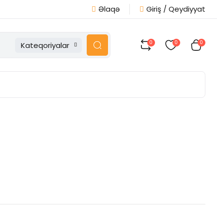
Əlaqə
Giriş / Qeydiyyat
0
0
0
Kateqoriyalar