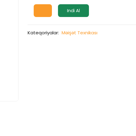
Indi Al
Kateqoriyalar:
Məişət Texnikası