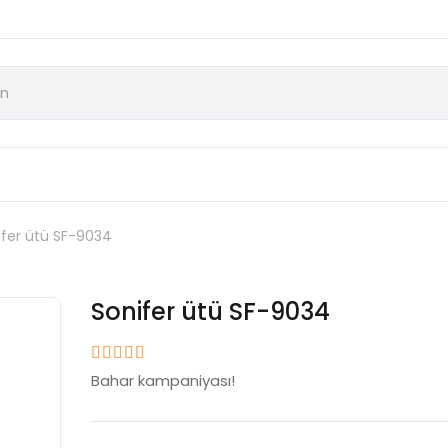
ifer ütü SF-9034
Sonifer ütü SF-9034
Bahar kampaniyası!