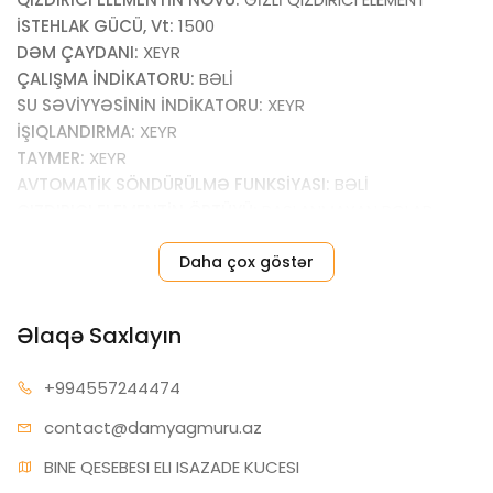
İSTEHLAK GÜCÜ, Vt:
1500
DƏM ÇAYDANI:
XEYR
ÇALIŞMA İNDİKATORU:
BƏLİ
SU SƏVİYYƏSİNİN İNDİKATORU:
XEYR
İŞIQLANDIRMA:
XEYR
TAYMER:
XEYR
AVTOMATİK SÖNDÜRÜLMƏ FUNKSİYASI:
BƏLİ
QIZDIRICI ELEMENTİN ÖRTÜYÜ:
PASLANMAYAN POLAD
ÖZÜNÜ-TƏMİZLƏMƏ FUNKSİYASI:
XEYR
Daha çox göstər
ALTLIQ:
KLASSİK
KORPUSUN RƏNGİ:
GÜMÜŞÜ
HÜNDÜRLÜYÜ, sm:
25
Əlaqə Saxlayın
ENİ, sm:
20
DƏRİNLİYİ, sm:
16
+99455
7244474
İSTEHSALÇI ÖLKƏ:
ÇİN
contact@da
myagmuru.az
BINE QESEBESI ELI ISAZADE KUCESI