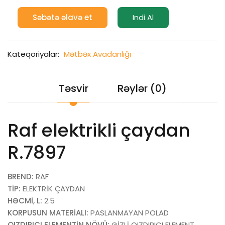
Səbətə əlavə et
Indi Al
Kateqoriyalar:
Mətbəx Avadanlığı
Təsvir
Rəylər (0)
Raf elektrikli çaydan
R.7897
BREND:
RAF
TİP:
ELEKTRİK ÇAYDAN
HƏCMİ, L:
2.5
KORPUSUN MATERİALI:
PASLANMAYAN POLAD
QIZDIRICI ELEMENTİN NÖVÜ:
GİZLİ QIZDIRICI ELEMENT