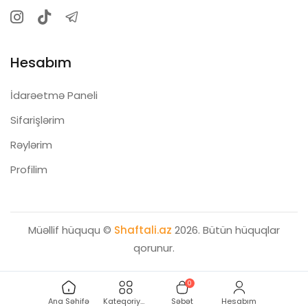
Hesabım
İdarəetmə Paneli
Sifarişlərim
Rəylərim
Profilim
Müəllif hüququ ©
Shaftali.az
2026. Bütün hüquqlar
qorunur.
0
Ana Səhifə
Kateqoriyalar
Səbət
Hesabım