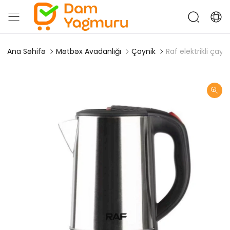
Ana Səhifə
Mətbəx Avadanlığı
Çaynik
Raf elektrikli çay