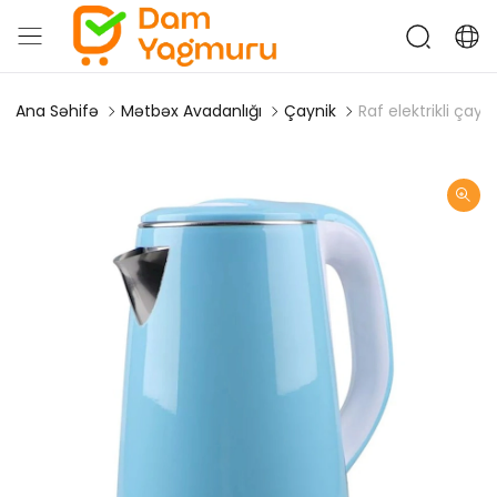
Ana Səhifə
Mətbəx Avadanlığı
Çaynik
Raf elektrikli çay