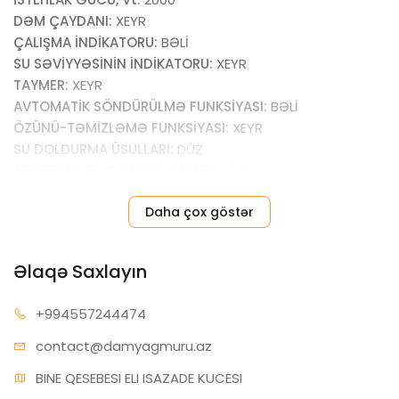
DƏM ÇAYDANI:
XEYR
ÇALIŞMA İNDİKATORU:
BƏLİ
SU SƏVİYYƏSİNİN İNDİKATORU:
XEYR
TAYMER:
XEYR
AVTOMATİK SÖNDÜRÜLMƏ FUNKSİYASI:
BƏLİ
ÖZÜNÜ-TƏMİZLƏMƏ FUNKSİYASI:
XEYR
SU DOLDURMA ÜSULLARI:
DÜZ
TEMPERATURUN SAXLANILMASI:
XEYR
ALTLIQ:
FIRLANMA İMKANI İLƏ
Daha çox göstər
KORPUSUN RƏNGİ:
MAVİ
HÜNDÜRLÜYÜ, sm:
25
ENİ, sm:
16
Əlaqə Saxlayın
İSTEHSALÇI ÖLKƏ:
ÇİN
+99455
7244474
contact@da
myagmuru.az
BINE QESEBESI ELI ISAZADE KUCESI