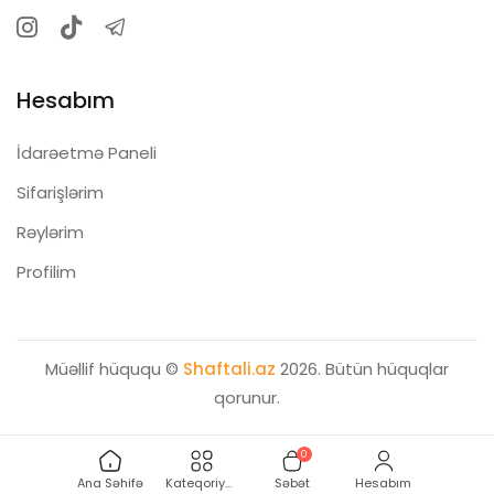
Hesabım
İdarəetmə Paneli
Sifarişlərim
Rəylərim
Profilim
Müəllif hüququ ©
Shaftali.az
2026. Bütün hüquqlar
qorunur.
0
Ana Səhifə
Kateqoriyalar
Səbət
Hesabım