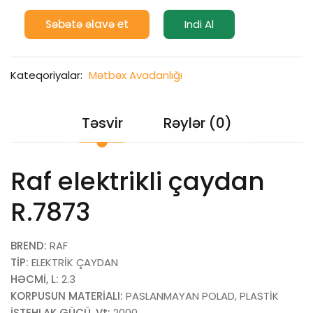
Səbətə əlavə et
Indi Al
Kateqoriyalar:
Mətbəx Avadanlığı
Təsvir
Rəylər (0)
Raf elektrikli çaydan
R.7873
BREND:
RAF
TİP:
ELEKTRİK ÇAYDAN
HƏCMİ, L:
2.3
KORPUSUN MATERİALI:
PASLANMAYAN POLAD, PLASTİK
İSTEHLAK GÜCÜ, Vt:
2000