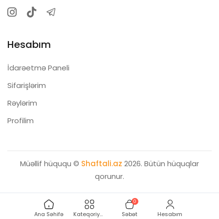
Hesabım
İdarəetmə Paneli
Sifarişlərim
Rəylərim
Profilim
Müəllif hüququ ©
Shaftali.az
2026. Bütün hüquqlar
qorunur.
0
Ana Səhifə
Kateqoriyalar
Səbət
Hesabım