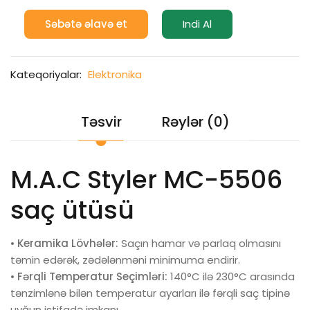
Səbətə əlavə et
Indi Al
Kateqoriyalar:
Elektronika
Təsvir
Rəylər (0)
M.A.C Styler MC-5506
saç ütüsü
•
Keramika Lövhələr:
Saçın hamar və parlaq olmasını
təmin edərək, zədələnməni minimuma endirir.
•
Fərqli Temperatur Seçimləri:
140°C ilə 230°C arasında
tənzimlənə bilən temperatur ayarları ilə fərqli saç tipinə
uyğun istifadə imkanı.