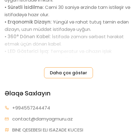
•
Sürətli İsidilmə:
Cəmi 30 saniyə ərzində tam istiləşir və
istifadəyə hazır olur.
•
Erqonomik Dizayn:
Yüngül və rahat tutuş təmin edən
dizayn, uzun müddət istifadəyə uyğun.
•
360° Dönən Kabel:
İstifadə zamanı sərbəst hərəkət
etmək üçün dönən kabel.
•
LED Göstərici İşıq:
Temperatur və cihazın işlək
vəziyyətini göstərən işıq indikatoru.
•
Yüngül və Kompakt Ölçü:
Həm evdə, həm də
Daha çox göstər
səyahətdə rahatlıqla istifadə edilə bilər.
•
Sürətli və Effektiv Düzləşdirmə:
Saçları tez və
asanlıqla düzləşdirir, mükəmməl nəticələr əldə etməyə
Əlaqə Saxlayın
kömək edir.
+99455
7244474
contact@da
myagmuru.az
BINE QESEBESI ELI ISAZADE KUCESI