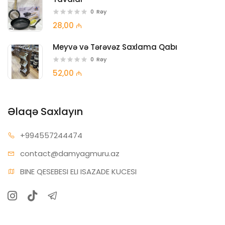
0
Rəy
28,00 ₼
Meyvə və Tərəvəz Saxlama Qabı
0
Rəy
52,00 ₼
Əlaqə Saxlayın
+99455
7244474
contact@da
myagmuru.az
BINE QESEBESI ELI ISAZADE KUCESI