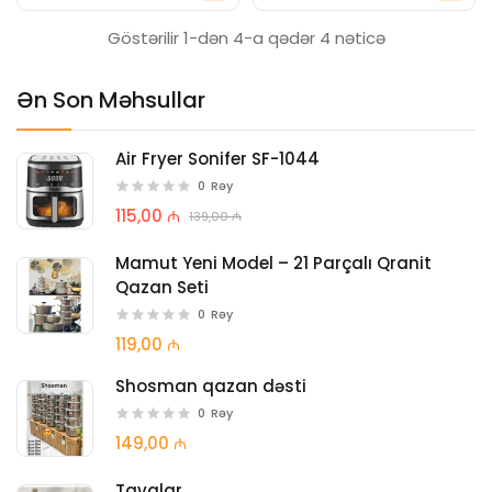
Göstərilir 1-dən 4-a qədər 4 nəticə
Ən Son Məhsullar
Air Fryer Sonifer SF-1044
0
Rəy
115,00 ₼
139,00 ₼
Mamut Yeni Model – 21 Parçalı Qranit
Qazan Seti
0
Rəy
119,00 ₼
Shosman qazan dəsti
0
Rəy
149,00 ₼
Tavalar