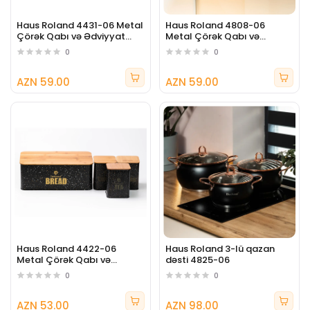
Haus Roland 4431-06 Metal
Haus Roland 4808-06
Çörək Qabı və Ədviyyat
Metal Çörək Qabı və
Dəsti
Ədviyyat Dəsti
0
0
AZN 59.00
AZN 59.00
Haus Roland 4422-06
Haus Roland 3-lü qazan
Metal Çörək Qabı və
dəsti 4825-06
Ədviyyat Dəsti
0
0
AZN 53.00
AZN 98.00